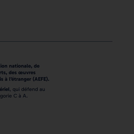
tion nationale, de
rts, des œuvres
s à l’étranger (AEFE).
ériel
, qui défend au
égorie C à A.