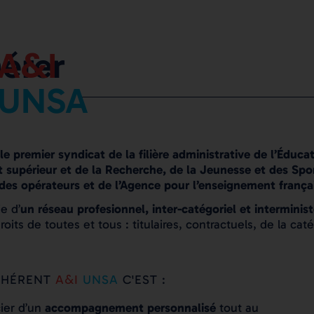
&
érer
A
I
UNSA
le premier syndicat de la filière administrative de l’Éduca
 supérieur et de la Recherche, de la Jeunesse et des Spo
 des opérateurs et de l’Agence pour l’enseignement françai
ie d’
un réseau profesionnel, inter-catégoriel et interminist
roits de toutes et tous : titulaires, contractuels, de la cat
&
DHÉRENT
A
I
UNSA
C'EST :
ier d’un
accompagnement personnalisé
tout au