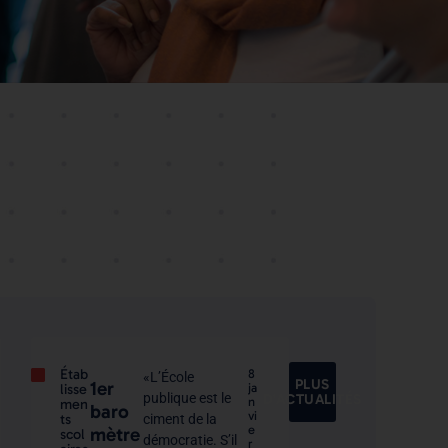
Étab
8
«L’École
PLUS
1er
lisse
ja
publique est le
D'ACTUALITÉS
n
men
baro
vi
ts
ciment de la
e
mètre
scol
démocratie. S’il
r