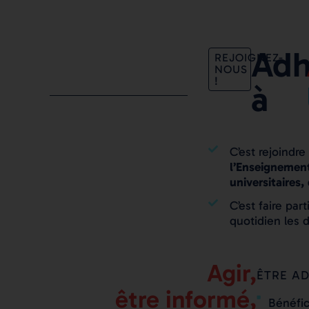
Adh
REJOIGNEZ-
NOUS
!
à
C’est rejoindre
l’Enseignement
universitaires,
C’est faire part
quotidien les d
Agir,
ÊTRE A
être informé,
Bénéfic