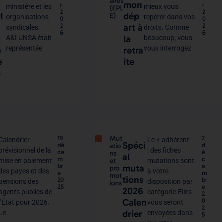
aires
mon
r
r
ministère et les
mieux vous
(EPL
2
2
l
dép
E)
organisations
repérer dans vos
0
0
2
art à
2
syndicales.
droits. Comme
6
6
la
A&I UNSA était
beaucoup, vous
représentée
vous interrogez
e
retra
e
ite
5
Mut
19
2
Calendrier
Le + adhérent
Spéci
dé
atio
d
prévisionnel de la
: des fiches
ce
é
ns
al
m
c
et
mise en paiement
mutations sont
br
e
muta
pro
des payes et des
à votre
e
m
mot
tions
20
br
pensions des
disposition par
ions
25
e
2026
agents publics de
catégorie.Elles
2
Calen
0
l’État pour 2026.
vous seront
2
drier
Le
envoyées dans
5