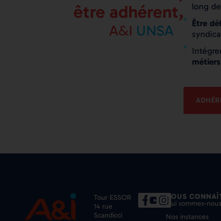
long de
être adhérent,
Être dé
&
A
I
UNSA
syndica
Intégre
métiers
ADHÉRE
NOUS CONNAÎ
Tour ESSOR
Qui sommes-nous
14 rue
Scandicci
Nos instances