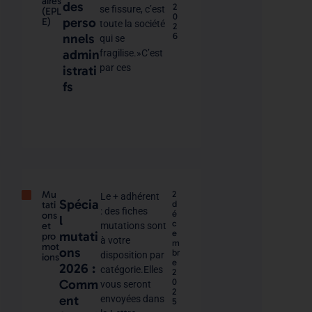
aires
des
2
se fissure, c’est
(EPL
0
perso
E)
toute la société
2
nnels
6
qui se
admin
fragilise.»C’est
par ces
istrati
fs
Mu
2
Le + adhérent
Spécia
tati
d
: des fiches
é
ons
l
c
et
mutations sont
e
mutati
pro
à votre
m
mot
ons
br
disposition par
ions
e
2026 :
catégorie.Elles
2
Comm
0
vous seront
2
ent
envoyées dans
5