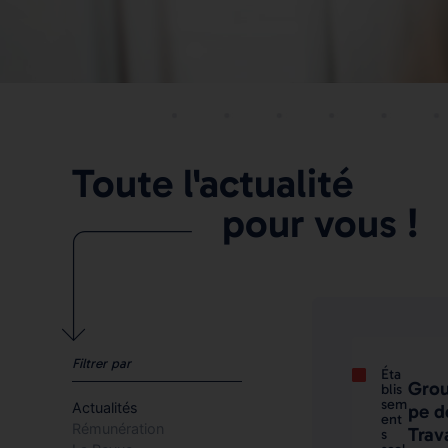
Toute l'actualité
pour vous !
Filtrer par
Éta
Gro
blis
sem
Actualités
pe d
ent
Rémunération
Trav
s