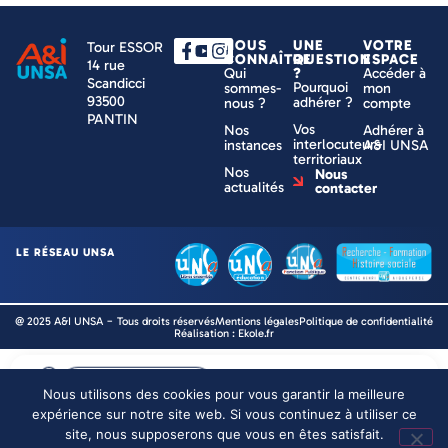
NOUS
UNE
VOTRE
Tour ESSOR
CONNAÎTRE
QUESTION
ESPACE
14 rue
Qui
?
Accéder à
Scandicci
Pourquoi
sommes-
mon
93500
adhérer ?
nous ?
compte
PANTIN
Vos
Nos
Adhérer à
interlocuteurs
instances
A&I UNSA
territoriaux
Nos
Nous
actualités
contacter
LE RÉSEAU UNSA
@ 2025 A&I UNSA − Tous droits réservés
Mentions légales
Politique de confidentialité
Réalisation : Ekole.fr
Adhérer en ligne
Nous utilisons des cookies pour vous garantir la meilleure
expérience sur notre site web. Si vous continuez à utiliser ce
site, nous supposerons que vous en êtes satisfait.