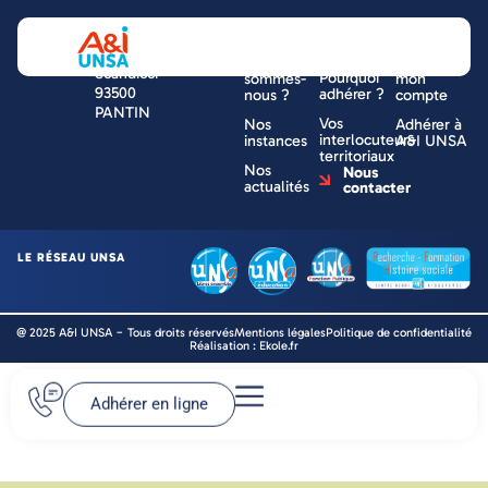
NOUS
UNE
VOTRE
Tour ESSOR
CONNAÎTRE
QUESTION
ESPACE
14 rue
Qui
?
Accéder à
Scandicci
Pourquoi
sommes-
mon
93500
adhérer ?
nous ?
compte
PANTIN
Vos
Nos
Adhérer à
interlocuteurs
instances
A&I UNSA
territoriaux
Nos
Nous
actualités
contacter
LE RÉSEAU UNSA
@ 2025 A&I UNSA − Tous droits réservés
Mentions légales
Politique de confidentialité
Réalisation : Ekole.fr
Adhérer en ligne