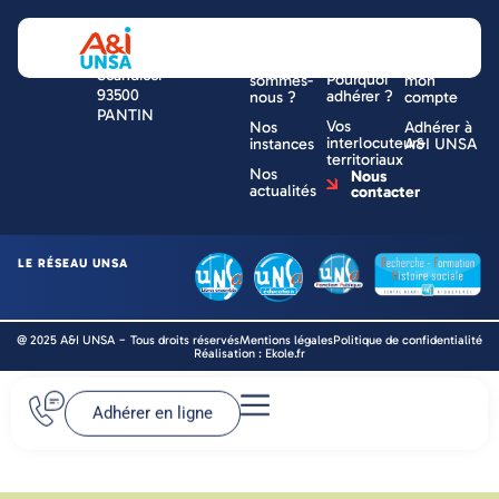
NOUS
UNE
VOTRE
Tour ESSOR
CONNAÎTRE
QUESTION
ESPACE
14 rue
Qui
?
Accéder à
Scandicci
Pourquoi
sommes-
mon
93500
adhérer ?
nous ?
compte
PANTIN
Vos
Nos
Adhérer à
interlocuteurs
instances
A&I UNSA
territoriaux
Nos
Nous
actualités
contacter
LE RÉSEAU UNSA
@ 2025 A&I UNSA − Tous droits réservés
Mentions légales
Politique de confidentialité
Réalisation : Ekole.fr
Adhérer en ligne