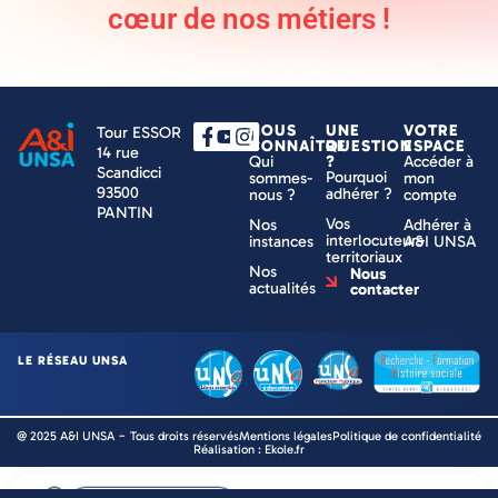
cœur de nos métiers !
NOUS
UNE
VOTRE
Tour ESSOR
CONNAÎTRE
QUESTION
ESPACE
14 rue
Qui
?
Accéder à
Scandicci
Pourquoi
sommes-
mon
93500
adhérer ?
nous ?
compte
PANTIN
Vos
Nos
Adhérer à
interlocuteurs
instances
A&I UNSA
territoriaux
Nos
Nous
actualités
contacter
LE RÉSEAU UNSA
@ 2025 A&I UNSA − Tous droits réservés
Mentions légales
Politique de confidentialité
Réalisation : Ekole.fr