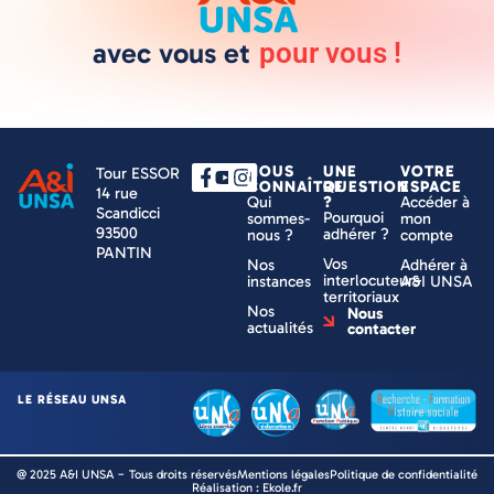
avec vous et
pour vous !
NOUS
UNE
VOTRE
Tour ESSOR
CONNAÎTRE
QUESTION
ESPACE
14 rue
Qui
?
Accéder à
Scandicci
Pourquoi
sommes-
mon
93500
adhérer ?
nous ?
compte
PANTIN
Vos
Nos
Adhérer à
interlocuteurs
instances
A&I UNSA
territoriaux
Nos
Nous
actualités
contacter
LE RÉSEAU UNSA
@ 2025 A&I UNSA − Tous droits réservés
Mentions légales
Politique de confidentialité
Réalisation : Ekole.fr