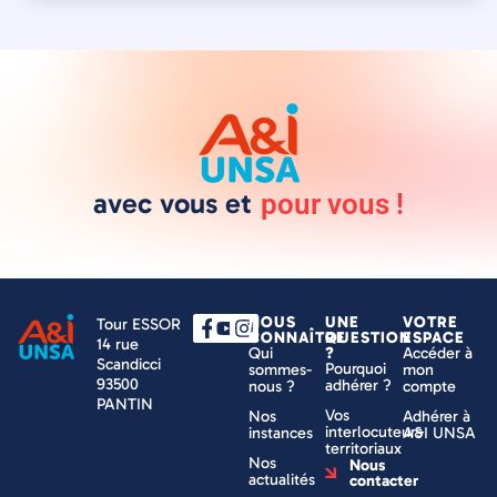
avec vous et
pour vous !
NOUS
UNE
VOTRE
Tour ESSOR
CONNAÎTRE
QUESTION
ESPACE
14 rue
Qui
?
Accéder à
Scandicci
Pourquoi
sommes-
mon
93500
adhérer ?
nous ?
compte
PANTIN
Vos
Nos
Adhérer à
interlocuteurs
instances
A&I UNSA
territoriaux
Nos
Nous
actualités
contacter