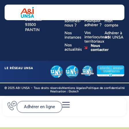
NOUS
UNE
VOTRE
Tour ESSOR
CONNAÎTRE
QUESTION
ESPACE
14 rue
Qui
?
Accéder à
Scandicci
Pourquoi
sommes-
mon
93500
adhérer ?
nous ?
compte
PANTIN
Vos
Nos
Adhérer à
interlocuteurs
instances
A&I UNSA
territoriaux
Nos
Nous
actualités
contacter
LE RÉSEAU UNSA
@ 2025 A&I UNSA − Tous droits réservés
Mentions légales
Politique de confidentialité
Réalisation : Ekole.fr
Adhérer en ligne