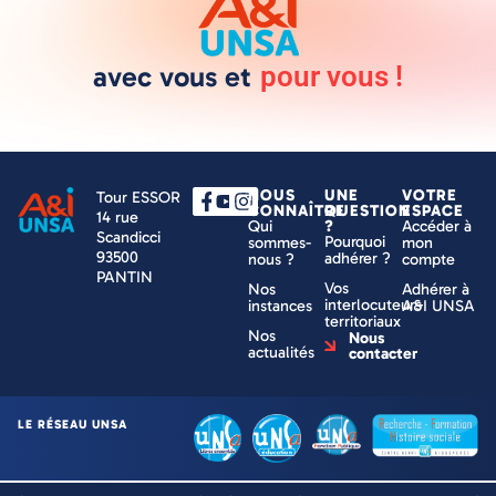
avec vous et
pour vous !
NOUS
UNE
VOTRE
Tour ESSOR
CONNAÎTRE
QUESTION
ESPACE
14 rue
Qui
?
Accéder à
Scandicci
Pourquoi
sommes-
mon
93500
adhérer ?
nous ?
compte
PANTIN
Vos
Nos
Adhérer à
interlocuteurs
instances
A&I UNSA
territoriaux
Nos
Nous
actualités
contacter
LE RÉSEAU UNSA