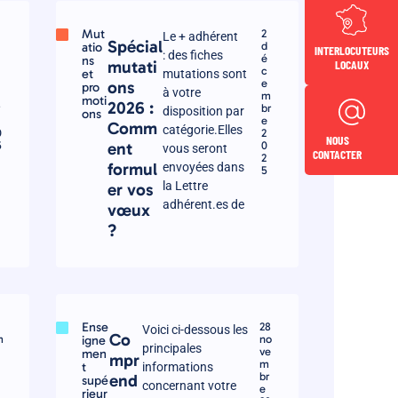
Mut
2
Le + adhérent
Spécial
atio
d
INTERLOCUTEURS
: des fiches
é
ns
LOCAUX
mutati
c
et
mutations sont
e
ons
pro
à votre
m
m
moti
2026 :
r
br
disposition par
ons
e
Comm
catégorie.Elles
0
2
NOUS
5
ent
0
vous seront
CONTACTER
2
formul
envoyées dans
5
la Lettre
er vos
adhérent.es de
vœux
?
Ense
28
Voici ci-dessous les
Co
m
igne
no
principales
ve
men
mpr
m
t
informations
br
end
supé
concernant votre
e
rieur