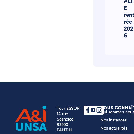
AEF
E
ren
rée
202
6
NOUS CONNAÎ
Tour ESSOR
Qui sommes-nous
14 rue
Scandicci
Nos instances
93500
Nos actualités
PANTIN