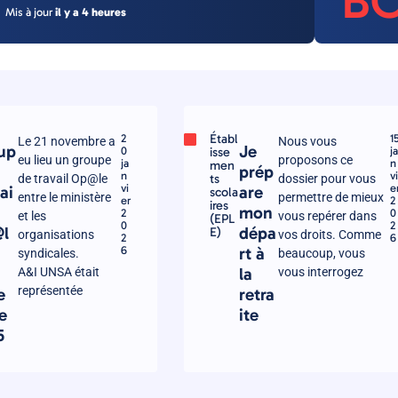
B
Mis à jour
il y a 4 heures
Établ
2
1
Le 21 novembre a
Nous vous
up
Je
0
isse
ja
eu lieu un groupe
proposons ce
ja
n
men
prép
n
vi
ts
de travail Op@le
dossier pour vous
vi
e
ai
are
scola
entre le ministère
permettre de mieux
er
2
ires
mon
2
0
et les
vous repérer dans
(EPL
0
2
l
dépa
E)
organisations
vos droits. Comme
2
6
u
6
rt à
syndicales.
beaucoup, vous
la
A&I UNSA était
vous interrogez
représentée
e
retra
e
ite
5