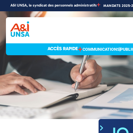
A&I UNSA, le syndicat des personnels administratifs
MANDATS 2025-
Accueil
»
Actualités
Actualités
ACCÈS RAPIDE
COMMUNICATIONS
PUBLI