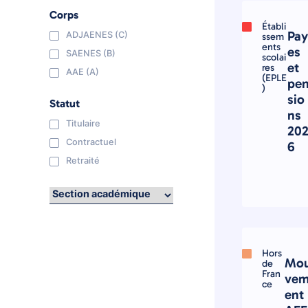
Corps
Établi
Pa
ADJAENES (C)
ssem
ents
es
SAENES (B)
scolai
et
res
AAE (A)
(EPLE
pe
)
sio
Statut
ns
Titulaire
20
Contractuel
6
Retraité
Hors
Mo
de
Fran
ve
ce
ent