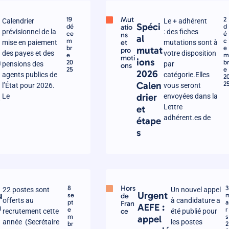
Mut
19
2
Calendrier
Le + adhérent
y
Spéci
dé
atio
d
prévisionnel de la
: des fiches
ce
é
ns
al
m
c
et
mise en paiement
mutations sont à
br
e
mutat
pro
des payes et des
votre disposition
e
moti
n
ions
20
b
pensions des
par
ons
25
e
2026
agents publics de
catégorie.Elles
2
Calen
2
l’État pour 2026.
vous seront
2
drier
Le
envoyées dans la
Lettre
et
adhérent.es de
étape
s
Hors
8
3
22 postes sont
Un nouvel appel
u
Urgent
se
de
offerts au
à candidature a
pt
a
Fran
m
AEFE :
e
r
ce
recrutement cette
été publié pour
m
s
appel
année (Secrétaire
les postes
br
2