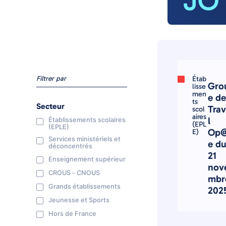
JO
Filtrer par
Étab
Gro
lisse
men
e de
ts
Secteur
Trav
scol
aires
l
Établissements scolaires
(EPL
(EPLE)
Op@
E)
Services ministériels et
e d
déconcentrés
21
Enseignement supérieur
nov
CROUS - CNOUS
mbr
Grands établissements
202
Jeunesse et Sports
Hors de France