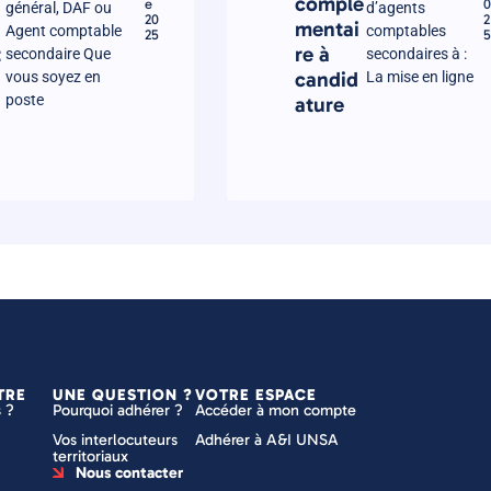
complé
e
0
général, DAF ou
d’agents
20
2
mentai
Agent comptable
comptables
25
5
t
re à
secondaire Que
secondaires à :
candid
vous soyez en
La mise en ligne
poste
ature
TRE
UNE QUESTION ?
VOTRE ESPACE
 ?
Pourquoi adhérer ?
Accéder à mon compte
Vos interlocuteurs
Adhérer à A&I UNSA
territoriaux
Nous contacter