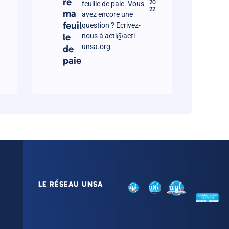
re
20
feuille de paie. Vous
22
ma
avez encore une
feuil
question ? Ecrivez-
le
nous à aeti@aeti-
unsa.org
de
paie
LE RÉSEAU UNSA