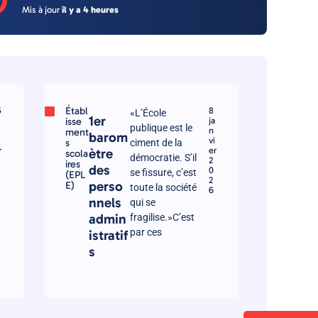
O
Mis à jour
il y a 4 heures
Établ
5
8
«L’École
1er
isse
ja
publique est le
n
ment
barom
vi
s
ciment de la
r
er
ètre
scola
démocratie. S’il
2
ires
des
0
se fissure, c’est
(EPL
2
perso
E)
toute la société
6
nnels
qui se
admin
fragilise.»C’est
par ces
istratif
s