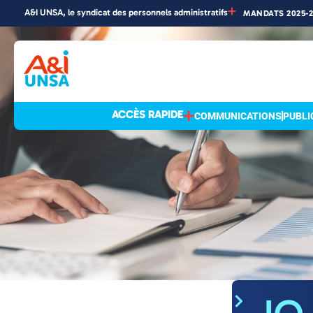
A&I UNSA, le syndicat des personnels administratifs
MANDATS 2025-
Accueil
»
Actualités
Actualités
ACCÈS RAPIDE
COMMUNICATIONS
PUBLI