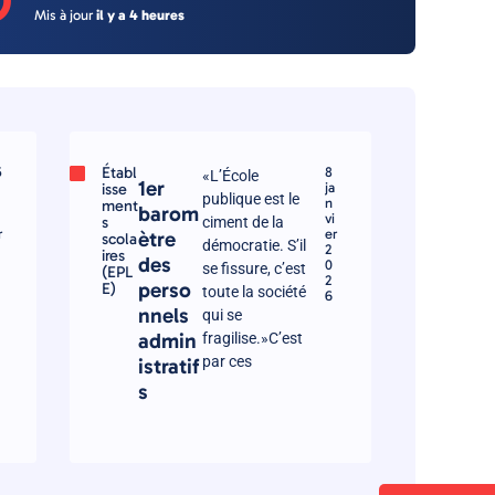
O
Mis à jour
il y a 4 heures
Établ
5
8
«L’École
1er
isse
ja
publique est le
n
ment
barom
vi
s
ciment de la
r
er
ètre
scola
démocratie. S’il
2
ires
des
0
se fissure, c’est
(EPL
2
perso
E)
toute la société
6
nnels
qui se
admin
fragilise.»C’est
par ces
istratif
s