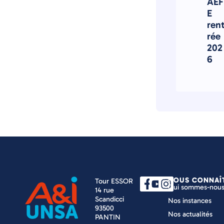
AEF
E
ren
rée
202
6
NOUS CONNAÎ
Tour ESSOR
Qui sommes-nous
14 rue
Scandicci
Nos instances
93500
Nos actualités
PANTIN