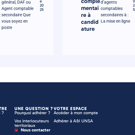
complé
e
0
général, DAF ou
d’agents
20
2
mentai
Agent comptable
comptables
25
5
t
re à
secondaire Que
secondaires à :
candid
vous soyez en
La mise en ligne
poste
ature
TRE
UNE QUESTION ?
VOTRE ESPACE
 ?
Pourquoi adhérer ?
Accéder à mon compte
Vos interlocuteurs
Adhérer à A&I UNSA
territoriaux
Nous contacter