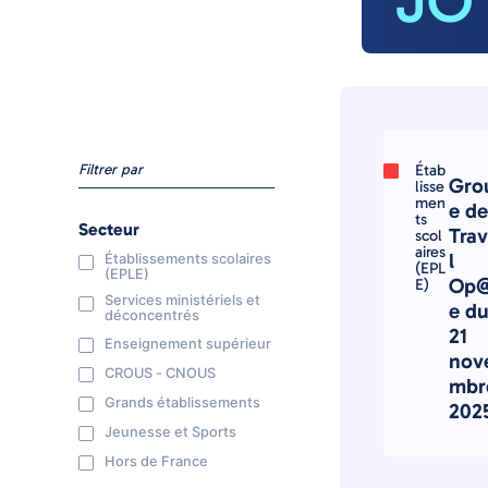
JO
Filtrer par
Étab
Gro
lisse
men
e de
ts
Secteur
Trav
scol
aires
l
Établissements scolaires
(EPL
(EPLE)
Op@
E)
Services ministériels et
e d
déconcentrés
21
Enseignement supérieur
nov
CROUS - CNOUS
mbr
Grands établissements
202
Jeunesse et Sports
Hors de France