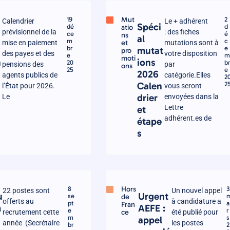
Mut
19
2
Calendrier
Le + adhérent
y
Spéci
dé
atio
d
prévisionnel de la
: des fiches
ce
é
ns
al
m
c
et
mise en paiement
mutations sont à
br
e
mutat
pro
des payes et des
votre disposition
e
moti
n
ions
20
b
pensions des
par
ons
25
e
2026
agents publics de
catégorie.Elles
2
Calen
2
l’État pour 2026.
vous seront
2
drier
Le
envoyées dans la
Lettre
et
adhérent.es de
étape
s
Hors
8
3
22 postes sont
Un nouvel appel
u
Urgent
se
de
offerts au
à candidature a
pt
a
Fran
m
AEFE :
e
r
ce
recrutement cette
été publié pour
m
s
appel
année (Secrétaire
les postes
br
2