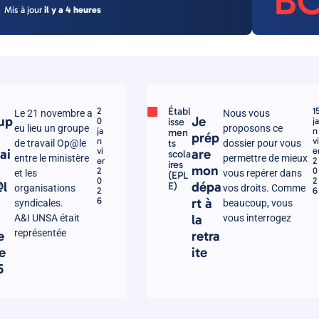
B
Mis à jour
il y a 4 heures
Établ
2
1
Le 21 novembre a
Nous vous
up
Je
0
isse
ja
eu lieu un groupe
proposons ce
ja
n
men
prép
n
vi
ts
de travail Op@le
dossier pour vous
vi
e
ai
are
scola
entre le ministère
permettre de mieux
er
2
ires
mon
2
0
et les
vous repérer dans
(EPL
0
2
l
dépa
E)
organisations
vos droits. Comme
2
6
u
6
rt à
syndicales.
beaucoup, vous
la
A&I UNSA était
vous interrogez
représentée
e
retra
e
ite
5