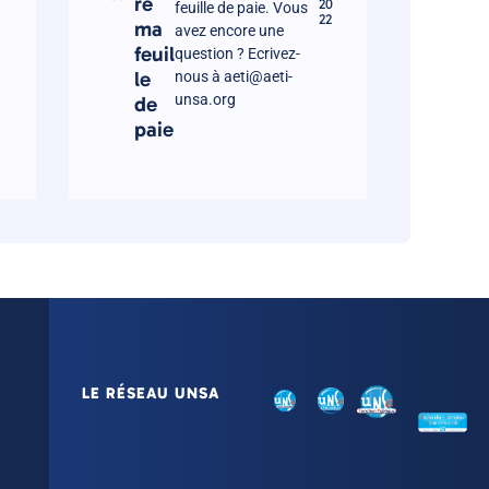
re
20
feuille de paie. Vous
22
ma
avez encore une
feuil
question ? Ecrivez-
le
nous à aeti@aeti-
unsa.org
de
paie
LE RÉSEAU UNSA