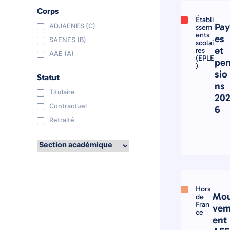
Corps
Établi
Pa
ADJAENES (C)
ssem
ents
es
SAENES (B)
scolai
et
res
AAE (A)
(EPLE
pe
)
sio
Statut
ns
Titulaire
20
Contractuel
6
Retraité
Hors
Mo
de
Fran
ve
ce
ent