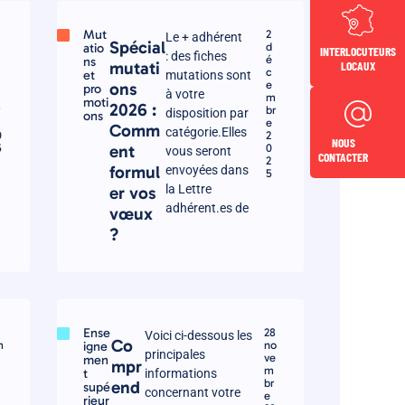
Mut
2
Le + adhérent
Spécial
atio
d
INTERLOCUTEURS
: des fiches
é
ns
LOCAUX
mutati
c
et
mutations sont
e
ons
pro
à votre
m
m
moti
2026 :
r
br
disposition par
ons
e
Comm
catégorie.Elles
0
2
NOUS
5
ent
0
vous seront
CONTACTER
2
formul
envoyées dans
5
la Lettre
er vos
adhérent.es de
vœux
?
Ense
28
Voici ci-dessous les
Co
m
igne
no
principales
ve
men
mpr
m
t
informations
br
end
supé
concernant votre
e
rieur