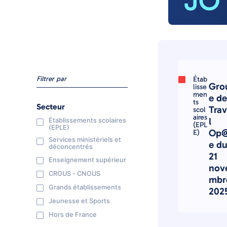
JO
Filtrer par
Étab
Gro
lisse
men
e de
ts
Secteur
Trav
scol
aires
l
Établissements scolaires
(EPL
(EPLE)
Op@
E)
Services ministériels et
e d
déconcentrés
21
Enseignement supérieur
nov
CROUS - CNOUS
mbr
Grands établissements
202
Jeunesse et Sports
Hors de France