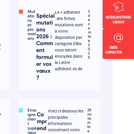
Mut
2
Le + adhérent
Spécial
atio
d
INTERLOCUTEURS
: des fiches
é
ns
LOCAUX
mutati
c
et
mutations sont
e
ons
pro
à votre
m
m
moti
2026 :
r
br
disposition par
ons
e
Comm
catégorie.Elles
0
2
NOUS
5
ent
0
vous seront
CONTACTER
2
formul
envoyées dans
5
la Lettre
er vos
adhérent.es de
vœux
?
Ense
28
Voici ci-dessous les
Co
m
igne
no
principales
ve
men
mpr
m
t
informations
br
end
supé
concernant votre
e
rieur