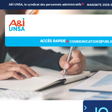
A&I UNSA, le syndicat des personnels administratifs
MANDATS 2025-
Accueil
»
Actualités
Actualités
ACCÈS RAPIDE
COMMUNICATIONS
PUBLI