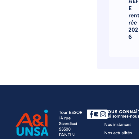
AEF
E
ren
rée
202
6
NOUS CONNAÎ
Tour ESSOR
Qui sommes-nous
14 rue
Scandicci
Nos instances
93500
Nos actualités
PANTIN