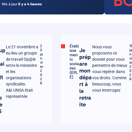
B
Mis à jour
il y a 4 heures
Établ
2
1
Le 21 novembre a
Nous vous
up
Je
0
isse
ja
eu lieu un groupe
proposons ce
ja
n
men
prép
n
vi
ts
de travail Op@le
dossier pour vous
vi
e
ai
are
scola
entre le ministère
permettre de mieux
er
2
ires
mon
2
0
et les
vous repérer dans
(EPL
0
2
l
dépa
E)
organisations
vos droits. Comme
2
6
u
6
rt à
syndicales.
beaucoup, vous
la
A&I UNSA était
vous interrogez
représentée
e
retra
e
ite
5