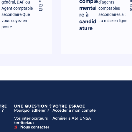
complé
e
0
général, DAF ou
d’agents
20
2
mentai
Agent comptable
comptables
25
5
t
re à
secondaire Que
secondaires à :
candid
vous soyez en
La mise en ligne
poste
ature
TRE
UNE QUESTION ?
VOTRE ESPACE
 ?
Pourquoi adhérer ?
Accéder à mon compte
Vos interlocuteurs
Adhérer à A&I UNSA
territoriaux
Nous contacter