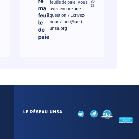
re
20
feuille de paie. Vous
22
ma
avez encore une
feuil
question ? Ecrivez-
le
nous à aeti@aeti-
unsa.org
de
paie
LE RÉSEAU UNSA