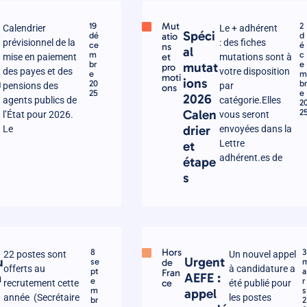
Mut
19
2
Calendrier
Le + adhérent
y
Spéci
dé
atio
d
prévisionnel de la
: des fiches
ce
é
ns
al
m
c
et
mise en paiement
mutations sont à
br
e
mutat
pro
des payes et des
votre disposition
e
moti
n
ions
20
b
pensions des
par
ons
25
e
2026
agents publics de
catégorie.Elles
2
Calen
2
l’État pour 2026.
vous seront
2
drier
Le
envoyées dans la
Lettre
et
adhérent.es de
étape
s
Hors
8
3
22 postes sont
Un nouvel appel
u
Urgent
se
de
offerts au
à candidature a
pt
a
Fran
m
AEFE :
e
r
ce
recrutement cette
été publié pour
m
s
appel
année (Secrétaire
les postes
br
2