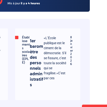
O
Mis à jour
il y a 4 heures
Établ
5
8
«L’École
1er
isse
ja
publique est le
n
ment
barom
vi
s
ciment de la
r
er
ètre
scola
démocratie. S’il
2
ires
des
0
se fissure, c’est
(EPL
2
perso
E)
toute la société
6
nnels
qui se
admin
fragilise.»C’est
par ces
istratif
s