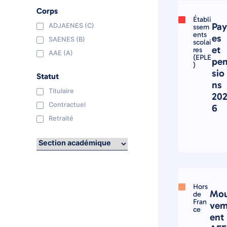
Corps
Établi
Pa
ADJAENES (C)
ssem
ents
es
SAENES (B)
scolai
et
res
AAE (A)
(EPLE
pe
)
sio
Statut
ns
Titulaire
20
Contractuel
6
Retraité
Hors
Mo
de
Fran
ve
ce
ent