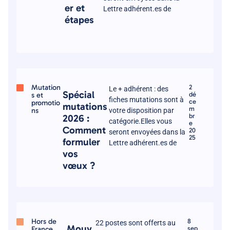
er et
Lettre adhérent.es de
étapes
Mutation
2
Le + adhérent : des
Spécial
s et
dé
fiches mutations sont à
ce
promotio
mutations
m
ns
votre disposition par
br
2026 :
catégorie.Elles vous
e
Comment
20
seront envoyées dans la
25
formuler
Lettre adhérent.es de
vos
vœux ?
Hors de
8
22 postes sont offerts au
Mouv
France
sep