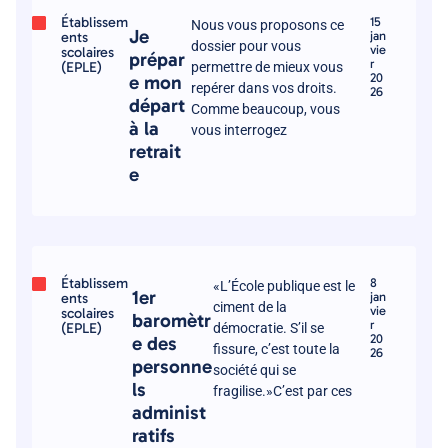
Établissem
15
Nous vous proposons ce
Je
ents
jan
dossier pour vous
vie
scolaires
prépar
r
(EPLE)
permettre de mieux vous
20
e mon
repérer dans vos droits.
26
départ
Comme beaucoup, vous
à la
vous interrogez
retrait
e
Établissem
8
«L’École publique est le
1er
ents
jan
ciment de la
vie
scolaires
baromètr
r
(EPLE)
démocratie. S’il se
20
e des
fissure, c’est toute la
26
personne
société qui se
ls
fragilise.»C’est par ces
administ
ratifs