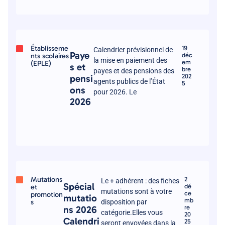
Établisseme
19
Calendrier prévisionnel de
Paye
nts scolaires
déc
la mise en paiement des
em
(EPLE)
s et
bre
payes et des pensions des
202
pensi
agents publics de l’État
5
ons
pour 2026. Le
2026
Mutations
2
Le + adhérent : des fiches
Spécial
et
dé
mutations sont à votre
ce
promotion
mutatio
mb
s
disposition par
re
ns 2026
catégorie.Elles vous
20
Calendri
25
seront envoyées dans la