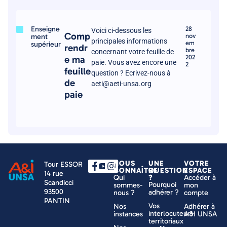
Enseigne
28
Voici ci-dessous les
Comp
ment
nov
principales informations
em
supérieur
rendr
bre
concernant votre feuille de
202
e ma
paie. Vous avez encore une
2
feuille
question ? Ecrivez-nous à
de
aeti@aeti-unsa.org
paie
NOUS
UNE
VOTRE
Tour ESSOR
CONNAÎTRE
QUESTION
ESPACE
14 rue
Qui
?
Accéder à
Scandicci
Pourquoi
sommes-
mon
93500
adhérer ?
nous ?
compte
PANTIN
Vos
Nos
Adhérer à
interlocuteurs
instances
A&I UNSA
territoriaux