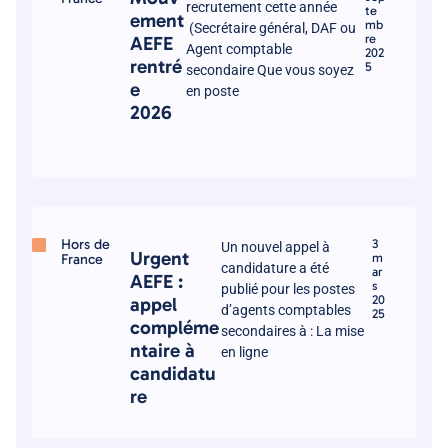
recrutement cette année
te
ement
mb
(Secrétaire général, DAF ou
re
AEFE
Agent comptable
202
rentré
5
secondaire Que vous soyez
e
en poste
2026
Hors de
3
Un nouvel appel à
Urgent
France
m
candidature a été
ar
AEFE :
s
publié pour les postes
20
appel
d’agents comptables
25
compléme
secondaires à : La mise
ntaire à
en ligne
candidatu
re