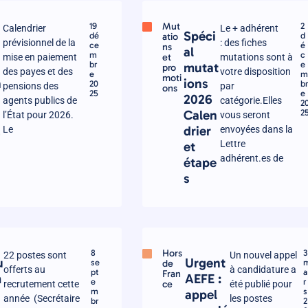
Mut
19
2
Calendrier
Le + adhérent
y
Spéci
dé
atio
d
prévisionnel de la
: des fiches
ce
é
ns
al
m
c
et
mise en paiement
mutations sont à
br
e
mutat
pro
des payes et des
votre disposition
e
moti
n
ions
20
b
pensions des
par
ons
25
e
2026
agents publics de
catégorie.Elles
2
Calen
2
l’État pour 2026.
vous seront
2
drier
Le
envoyées dans la
Lettre
et
adhérent.es de
étape
s
Hors
8
3
22 postes sont
Un nouvel appel
u
Urgent
se
de
offerts au
à candidature a
pt
a
Fran
m
AEFE :
e
r
ce
recrutement cette
été publié pour
m
s
appel
année (Secrétaire
les postes
br
2