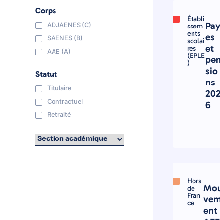
Corps
Établi
Pa
ADJAENES (C)
ssem
ents
es
SAENES (B)
scolai
et
res
AAE (A)
(EPLE
pe
)
sio
Statut
ns
Titulaire
20
Contractuel
6
Retraité
Hors
Mo
de
Fran
ve
ce
ent