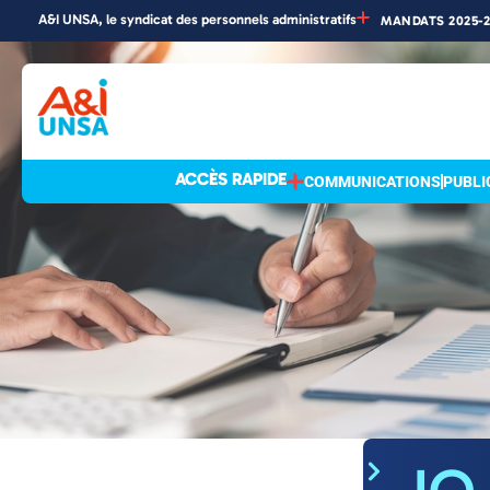
A&I UNSA, le syndicat des personnels administratifs
MANDATS 2025-
Accueil
»
Actualités
Actualités
ACCÈS RAPIDE
COMMUNICATIONS
PUBLI