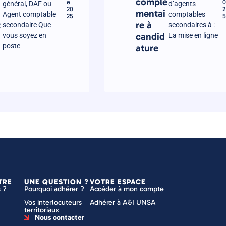
complé
e
0
général, DAF ou
d’agents
20
2
mentai
Agent comptable
comptables
25
5
t
re à
secondaire Que
secondaires à :
candid
vous soyez en
La mise en ligne
poste
ature
TRE
UNE QUESTION ?
VOTRE ESPACE
 ?
Pourquoi adhérer ?
Accéder à mon compte
Vos interlocuteurs
Adhérer à A&I UNSA
territoriaux
Nous contacter