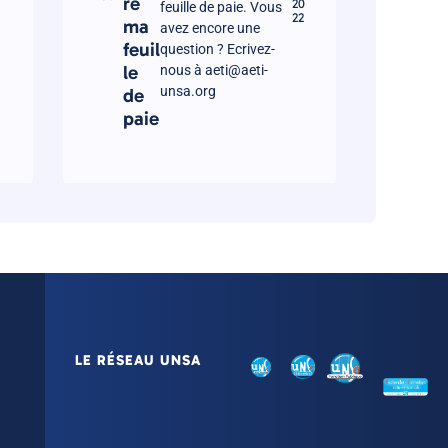
re
20
feuille de paie. Vous
22
ma
avez encore une
feuil
question ? Ecrivez-
le
nous à aeti@aeti-
unsa.org
de
paie
LE RÉSEAU UNSA