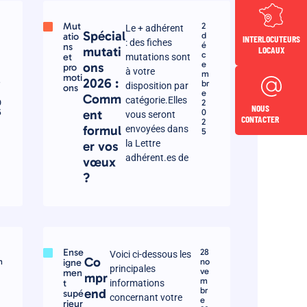
Mut
2
Le + adhérent
Spécial
atio
d
INTERLOCUTEURS
: des fiches
é
ns
LOCAUX
mutati
c
et
mutations sont
e
ons
pro
à votre
m
m
moti
2026 :
r
br
disposition par
ons
e
Comm
catégorie.Elles
0
2
NOUS
5
ent
0
vous seront
CONTACTER
2
formul
envoyées dans
5
la Lettre
er vos
adhérent.es de
vœux
?
Ense
28
Voici ci-dessous les
Co
m
igne
no
principales
ve
men
mpr
m
t
informations
br
end
supé
concernant votre
e
rieur