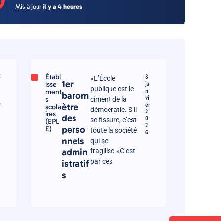
O
Mis à jour
il y a 4 heures
Établ
5
8
«L’École
1er
isse
ja
publique est le
n
ment
barom
vi
s
ciment de la
r
er
ètre
scola
démocratie. S’il
2
ires
des
0
se fissure, c’est
(EPL
2
perso
E)
toute la société
6
nnels
qui se
admin
fragilise.»C’est
par ces
istratif
s