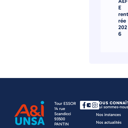
AEF
E
ren
rée
202
6
NOUS CONNAÎ
Tour ESSOR
Qui sommes-nous
14 rue
Scandicci
Nos instances
93500
Nos actualités
PANTIN