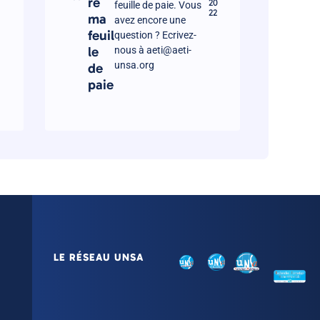
re
20
feuille de paie. Vous
22
ma
avez encore une
feuil
question ? Ecrivez-
le
nous à aeti@aeti-
unsa.org
de
paie
LE RÉSEAU UNSA