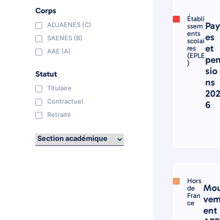
Corps
Établi
Pa
ADJAENES (C)
ssem
ents
es
SAENES (B)
scolai
et
res
AAE (A)
(EPLE
pe
)
sio
Statut
ns
Titulaire
20
Contractuel
6
Retraité
Hors
Mo
de
Fran
ve
ce
ent