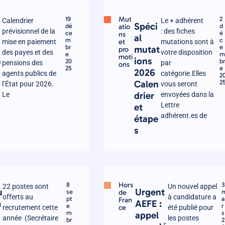
Mut
19
2
Calendrier
Le + adhérent
y
Spéci
dé
atio
d
prévisionnel de la
: des fiches
ce
é
ns
al
m
c
et
mise en paiement
mutations sont à
br
e
mutat
pro
des payes et des
votre disposition
e
moti
n
ions
20
b
pensions des
par
ons
25
e
2026
agents publics de
catégorie.Elles
2
Calen
2
l’État pour 2026.
vous seront
2
drier
Le
envoyées dans la
Lettre
et
adhérent.es de
étape
s
Hors
8
3
22 postes sont
Un nouvel appel
u
Urgent
se
de
offerts au
à candidature a
pt
a
Fran
m
AEFE :
e
r
ce
recrutement cette
été publié pour
m
s
appel
année (Secrétaire
les postes
br
2