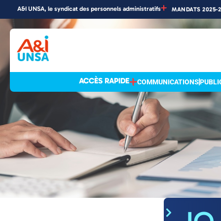
A&I UNSA, le syndicat des personnels administratifs
MANDATS 2025-
Accueil
»
Actualités
Actualités
ACCÈS RAPIDE
COMMUNICATIONS
PUBLI