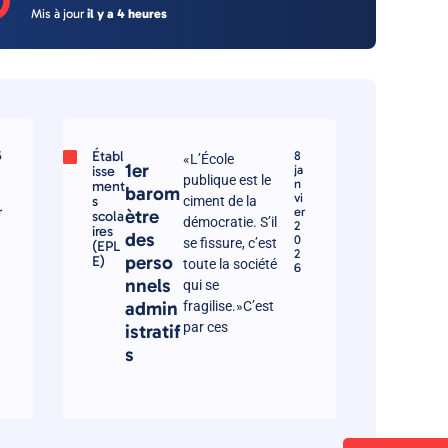
O
Mis à jour
il y a 4 heures
Établ
5
8
«L’École
1er
isse
ja
publique est le
n
ment
barom
vi
s
ciment de la
r
er
ètre
scola
démocratie. S’il
2
ires
des
0
se fissure, c’est
(EPL
2
perso
E)
toute la société
6
nnels
qui se
admin
fragilise.»C’est
par ces
istratif
s