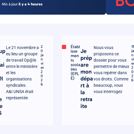
B
Mis à jour
il y a 4 heures
Établ
2
1
Le 21 novembre a
Nous vous
up
Je
0
isse
ja
eu lieu un groupe
proposons ce
ja
n
men
prép
n
vi
ts
de travail Op@le
dossier pour vous
vi
e
ai
are
scola
entre le ministère
permettre de mieux
er
2
ires
mon
2
0
et les
vous repérer dans
(EPL
0
2
l
dépa
E)
organisations
vos droits. Comme
2
6
u
6
rt à
syndicales.
beaucoup, vous
la
A&I UNSA était
vous interrogez
représentée
e
retra
e
ite
5