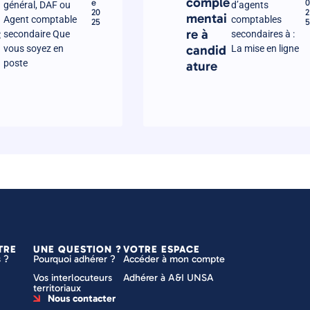
complé
e
0
général, DAF ou
d’agents
20
2
mentai
Agent comptable
comptables
25
5
t
re à
secondaire Que
secondaires à :
candid
vous soyez en
La mise en ligne
poste
ature
TRE
UNE QUESTION ?
VOTRE ESPACE
 ?
Pourquoi adhérer ?
Accéder à mon compte
Vos interlocuteurs
Adhérer à A&I UNSA
territoriaux
Nous contacter