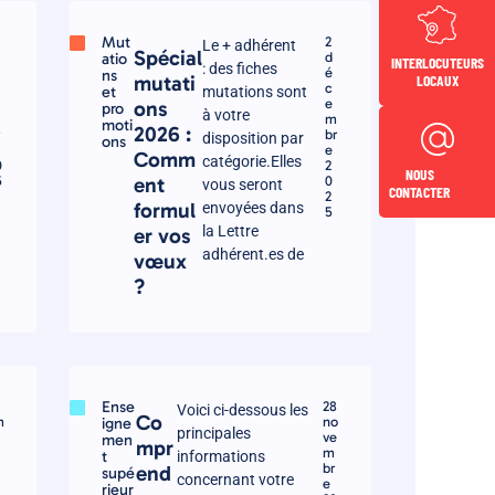
Mut
2
Le + adhérent
Spécial
atio
d
INTERLOCUTEURS
: des fiches
é
ns
LOCAUX
mutati
c
et
mutations sont
e
ons
pro
à votre
m
m
moti
2026 :
r
br
disposition par
ons
e
Comm
catégorie.Elles
0
2
NOUS
5
ent
0
vous seront
CONTACTER
2
formul
envoyées dans
5
la Lettre
er vos
adhérent.es de
vœux
?
Ense
28
Voici ci-dessous les
Co
m
igne
no
principales
ve
men
mpr
m
t
informations
br
end
supé
concernant votre
e
rieur