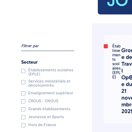
JO
Filtrer par
Étab
Gro
lisse
men
e de
ts
Secteur
Trav
scol
aires
l
Établissements scolaires
(EPL
(EPLE)
Op@
E)
Services ministériels et
e d
déconcentrés
21
Enseignement supérieur
nov
CROUS - CNOUS
mbr
Grands établissements
202
Jeunesse et Sports
Hors de France