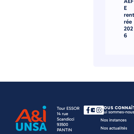
AEF
E
ren
rée
202
6
NOUS CONNAÎ
Tour ESSOR
Qui sommes-nous
14 rue
Scandicci
Nos instances
93500
Nos actualités
PANTIN