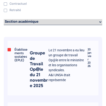
Contractuel
Retraité
Établisse
20
Le 21 novembre a eu lieu
Groupe
ments
jan
un groupe de travail
vie
scolaires
de
r
(EPLE)
Op@le entre le ministère
20
Travail
et les organisations
26
Op@le
syndicales.
du 21
A&I UNSA était
novembr
représentée
e 2025