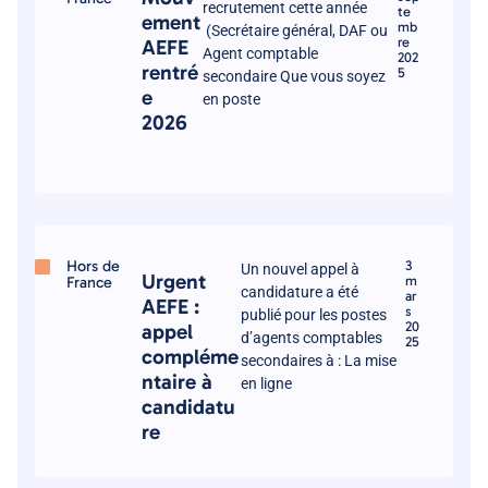
recrutement cette année
te
ement
mb
(Secrétaire général, DAF ou
re
AEFE
Agent comptable
202
rentré
5
secondaire Que vous soyez
e
en poste
2026
Hors de
3
Un nouvel appel à
Urgent
France
m
candidature a été
ar
AEFE :
s
publié pour les postes
20
appel
d’agents comptables
25
compléme
secondaires à : La mise
ntaire à
en ligne
candidatu
re