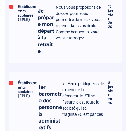
Établissem
15
Nous vous proposons ce
Je
ents
jan
dossier pour vous
vie
scolaires
prépar
r
(EPLE)
permettre de mieux vous
20
e mon
repérer dans vos droits.
26
départ
Comme beaucoup, vous
à la
vous interrogez
retrait
e
Établissem
8
«L’École publique est le
1er
ents
jan
ciment de la
vie
scolaires
baromètr
r
(EPLE)
démocratie. S’il se
20
e des
fissure, c’est toute la
26
personne
société qui se
ls
fragilise.»C’est par ces
administ
ratifs