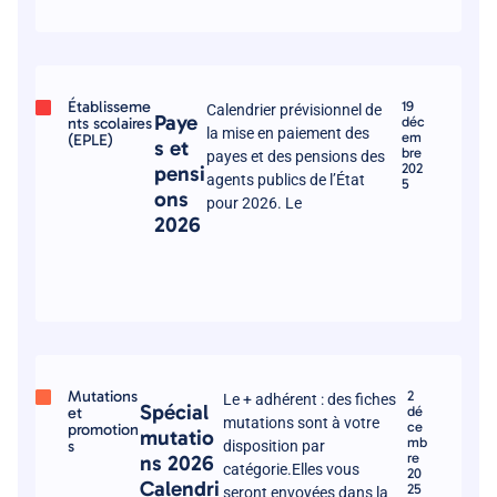
Établisseme
19
Calendrier prévisionnel de
Paye
nts scolaires
déc
la mise en paiement des
em
(EPLE)
s et
bre
payes et des pensions des
202
pensi
agents publics de l’État
5
ons
pour 2026. Le
2026
Mutations
2
Le + adhérent : des fiches
Spécial
et
dé
mutations sont à votre
ce
promotion
mutatio
mb
s
disposition par
re
ns 2026
catégorie.Elles vous
20
Calendri
25
seront envoyées dans la