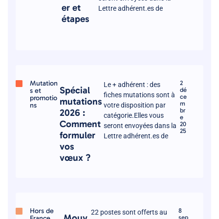
er et
Lettre adhérent.es de
étapes
Mutation
2
Le + adhérent : des
Spécial
s et
dé
fiches mutations sont à
ce
promotio
mutations
m
ns
votre disposition par
br
2026 :
catégorie.Elles vous
e
Comment
20
seront envoyées dans la
25
formuler
Lettre adhérent.es de
vos
vœux ?
Hors de
8
22 postes sont offerts au
Mouv
France
sep