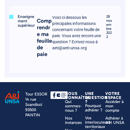
Enseigne
28
Voici ci-dessous les
Comp
ment
nov
principales informations
em
supérieur
rendr
bre
concernant votre feuille de
202
e ma
paie. Vous avez encore une
2
feuille
question ? Ecrivez-nous à
de
aeti@aeti-unsa.org
paie
NOUS
UNE
VOTRE
Tour ESSOR
CONNAÎTRE
QUESTION
ESPACE
14 rue
Qui
?
Accéder à
Scandicci
Pourquoi
sommes-
mon
93500
adhérer ?
nous ?
compte
PANTIN
Vos
Nos
Adhérer à
interlocuteurs
instances
A&I UNSA
territoriaux